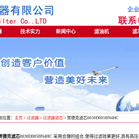
器
技术实力
新闻中心
滤油机
滤
前位置：
主页
>
过滤器
>
过滤器滤芯
> 贺德克滤芯0030D005BN4HC
贺德克滤芯
0030D005BN4HC 采用合理的组合,使得过滤效果更好,具有