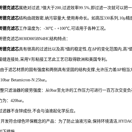
贺德克滤芯
属绝对过滤,?值大于200,过滤效率99.5%,即过滤一次就可以把
贺德克滤芯
结构由疏致密,纳污容量大,使用寿命长。如高压330系列,10μ精
贺德克滤芯
工作温度为：-30℃ - +100℃,可适用于各种工况。
贺德克滤芯0030D005BN4HC结构特点：
贺德克滤芯
具有很高的过滤比以及高?值的稳定性,在ΔP的变化范围内,高
接缝连接处,采用V形粘接工艺此工艺已取得欧洲和美国专利。
?由于滤芯材质的固有强度和两侧具有坚固的结构支撑,允许压力差ΔP相当大：Be
210bar Betamicron-N:25bar。
?整只滤油器的疲劳强度：从0bar至允许的工作压力可进行一百万次交变
力为：420bar。
过滤器不含锌成份,不会与油液起化学反应。
开发符合绿色环保概念的产品：为了防止油液污染,保持环境清洁,HYD
如下措施