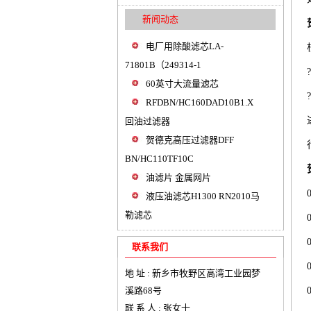
新闻动态
电厂用除酸滤芯LA-
71801B（249314-1
60英寸大流量滤芯
RFDBN/HC160DAD10B1.X
回油过滤器
贺德克高压过滤器DFF
BN/HC110TF10C
油滤片 金属网片
液压油滤芯H1300 RN2010马
勒滤芯
联系我们
地 址 : 新乡市牧野区高湾工业园梦
溪路68号
联 系 人 : 张女士