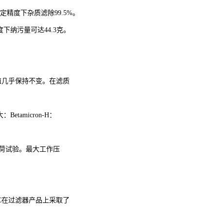
一定精度下杂质滤除99.5%。
度下纳污量可达44.3克。
?值几乎保持不变。在滤质
tamicron-H：
负荷试验。最大工作压
AC在过滤器产品上采取了