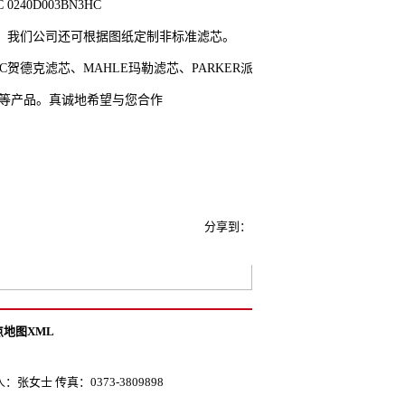
C 0240D003BN3HC
。我们公司还可根据图纸定制非标准滤芯。
滤芯、MAHLE玛勒滤芯、PARKER派克滤芯、ARGO雅格滤芯、FILTREC
3E3等产品。真诚地希望与您合作
分享到：
点地图XML
士 传真：0373-3809898