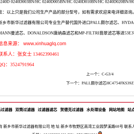
0240D 0240D003BN/HC 0240D005BN/HC 0240D010BN/HC 0240D020BN/H
注：以上只是我们公司生产产品的部分型号，如有需求欢迎来电详细咨询
新乡市新华过滤器有限公司专业生产替代国外进口PALL颇尔滤芯、HYDAC贺德克
MANN曼滤芯、DONALDSON唐纳森滤芯和MP-FILTRI翡翠滤芯等进5
信息来源：
www.xinhuaglq.com
联系人：张女士 13462390461
QQ：3524791964
上一个：C-G3/4
下一个：PALL颇尔滤芯HC4754FKS39Z
路过滤器
双筒过滤器
过滤器滤芯
贺德克过滤器
水处理设备
网站地图
站
 新乡市新华过滤器有限公司 地 址:新乡市牧野区高湾工业园梦溪路68号 联系人：张女