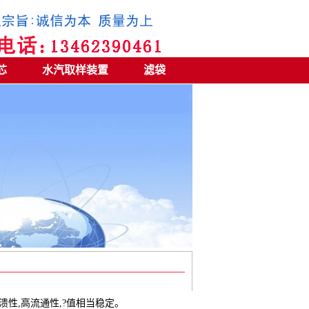
芯
水汽取样装置
滤袋
高压溃性,高流通性,?值相当稳定。