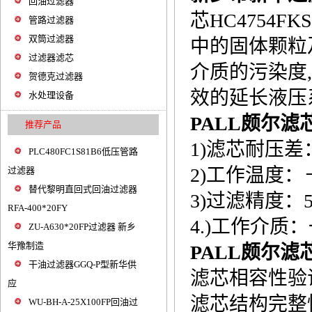
回油过滤器
芯HC4754
管路过滤器
双筒过滤器
中的固体颗粒
过滤器滤芯
介质的污染度,
贺德克过滤器
效的延长液压
水处理设备
PALL颇尔滤芯H
推荐产品
1)滤芯耐压差：
PLC480FC1S81B6低压管路
2)工作温度：
过滤器
替代黎明直回式回油过滤器
3)过滤精度
RFA-400*20FY
4.)工作介质
ZU-A630*20FP过滤器 新乡
华豫制造
PALL颇尔滤芯
干油过滤器GGQ-P型新华供
滤芯相容性验证按
应
滤芯结构完整性按
WU-BH-A-25X100FP回油过