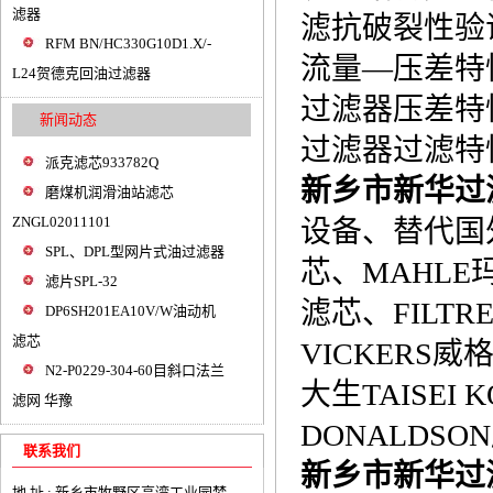
滤器
滤抗破裂性验证按
RFM BN/HC330G10D1.X/-
流量—压差特性试
L24贺德克回油过滤器
过滤器压差特性按
新闻动态
过滤器过滤特性按
派克滤芯933782Q
新乡市新华过
磨煤机润滑油站滤芯
ZNGL02011101
设备、替代国外
SPL、DPL型网片式油过滤器
芯、MAHLE
滤片SPL-32
滤芯、FILT
DP6SH201EA10V/W油动机
滤芯
VICKERS威
N2-P0229-304-60目斜口法兰
大生TAISEI
滤网 华豫
DONALDS
联系我们
新乡市新华过
地 址 : 新乡市牧野区高湾工业园梦