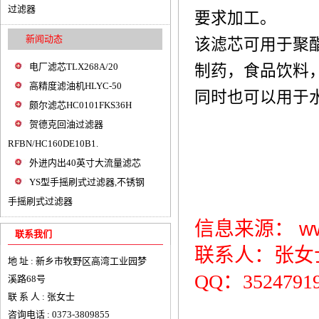
过滤器
要求加工。
新闻动态
该滤芯可用于聚
电厂滤芯TLX268A/20
制药，食品饮料
高精度滤油机HLYC-50
同时也可以用于
颇尔滤芯HC0101FKS36H
贺德克回油过滤器
RFBN/HC160DE10B1.
外进内出40英寸大流量滤芯
YS型手摇刷式过滤器,不锈钢
手摇刷式过滤器
信息来源：
w
联系我们
联系人：张女士 1
地 址 : 新乡市牧野区高湾工业园梦
QQ：3524791
溪路68号
联 系 人 : 张女士
咨询电话 : 0373-3809855