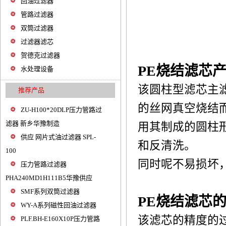
回油过滤器
管路过滤器
双筒过滤器
过滤器滤芯
贺德克过滤器
PE烧结滤芯
水处理设备
该圆柱型滤芯主
推荐产品
的丝网真空烧结
ZU-H100*20DLP压力管路过
滤器 新乡华豫制造
用其制成的圆柱
供应 网片式油过滤器 SPL-
和反清洗。
100
同时呢不易损坏
压力管路过滤器
PHA240MD1H111B5华豫供应
SMF系列双筒过滤器
PE烧结滤芯
WY-A系列磁性回油过滤器
该滤芯的精度的过
PLF.BH-E160X10P压力管路