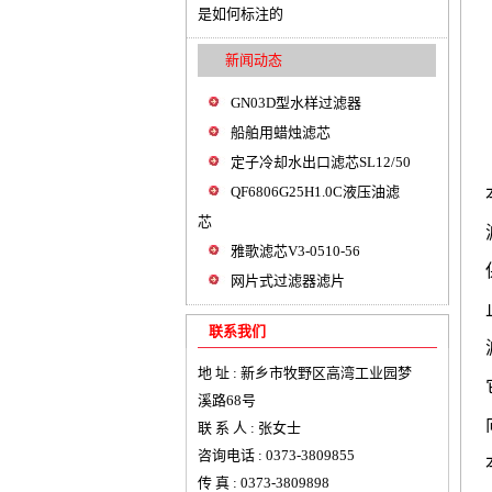
是如何标注的
新闻动态
GN03D型水样过滤器
船舶用蜡烛滤芯
定子冷却水出口滤芯SL12/50
QF6806G25H1.0C液压油滤
芯
雅歌滤芯V3-0510-56
网片式过滤器滤片
联系我们
地 址 : 新乡市牧野区高湾工业园梦
溪路68号
联 系 人 : 张女士
咨询电话 : 0373-3809855
传 真 : 0373-3809898