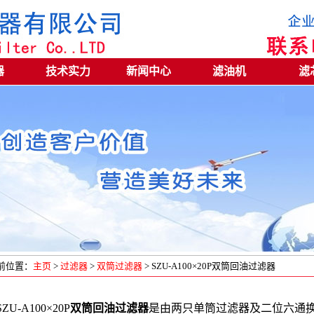
器
技术实力
新闻中心
滤油机
滤
前位置：
主页
>
过滤器
>
双筒过滤器
> SZU-A100×20P双筒回油过滤器
SZU-A100×20P
双筒回油过滤器
是由两只单筒过滤器及二位六通换