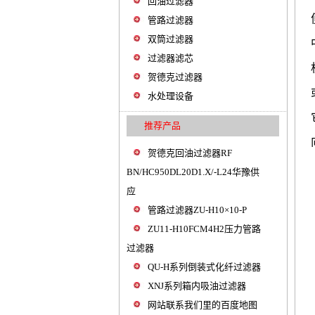
回油过滤器
管路过滤器
双筒过滤器
过滤器滤芯
贺德克过滤器
水处理设备
推荐产品
贺德克回油过滤器RF
BN/HC950DL20D1.X/-L24华豫供
应
管路过滤器ZU-H10×10-P
ZU11-H10FCM4H2压力管路
过滤器
QU-H系列倒装式化纤过滤器
XNJ系列箱内吸油过滤器
网站联系我们里的百度地图