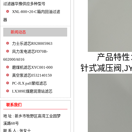
过滤器华豫供应多种型号
XNL-800×20-C箱内回油过滤
器
新闻动态
力士乐滤芯R928005963
风力发电滤芯FD70B-
产品特性：290
602000A016
针式减压阀,J
磨煤机滤芯XYC001-000
真空泵滤芯0532140159
PC-JLX pall聚结滤芯
LX389E煤磨润滑站滤芯
联系我们
地 址 : 新乡市牧野区高湾工业园梦
溪路68号
联 系 人 : 张女士