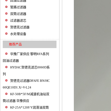
回油过滤器
管路过滤器
双筒过滤器
过滤器滤芯
贺德克过滤器
水处理设备
推荐产品
华豫厂家供应 黎明RFA系列
回油过滤器
HYDAC贺德克滤芯0060D系
列
贺德克过滤器DFAFE BN/HC
60QE10D1.X/-V-L24
KF-50B*5F/M减速机油站双
筒过滤器 华豫供应
KF-25A*120F/Y润滑油双筒