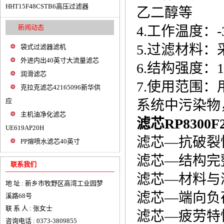
HHT15F48CSTB6高压过滤器
乙二醇等
新闻动态
4.工作温度：-
5.过滤材料
袋式过滤器滤机
外进内出40英寸大流量滤芯
6.结构强度：1.0M
润滑滤芯
7.使用范围
克拉克滤芯42165096新华供
应
系统中污染物
主机油净化滤芯
滤芯
RP8300F
UE619AP20H
滤芯—抗破裂性验
PP熔喷水滤芯40英寸
滤芯—结构完整性
联系我们
滤芯—材料与液
地 址 : 新乡市牧野区高湾工业园梦
滤芯—端向负荷
溪路68号
联 系 人 : 张女士
滤芯—疲劳特性
咨询电话 : 0373-3809855