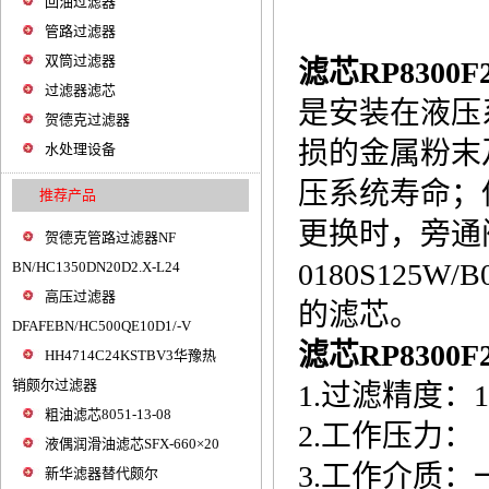
回油过滤器
管路过滤器
双筒过滤器
滤芯RP8300F
过滤器滤芯
是安装在液压
贺德克过滤器
损的金属粉末
水处理设备
压系统寿命；
推荐产品
更换时，旁通
贺德克管路过滤器NF
0180S125
BN/HC1350DN20D2.X-L24
高压过滤器
的滤芯。
DFAFEBN/HC500QE10D1/-V
滤芯
RP8300F
HH4714C24KSTBV3华豫热
销颇尔过滤器
1.过滤精度：1
粗油滤芯8051-13-08
2.工作压力：（
液偶润滑油滤芯SFX-660×20
3.工作介质
新华滤器替代颇尔