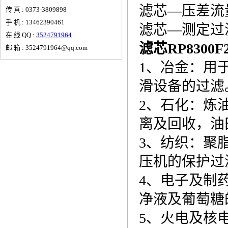
滤芯—压差流量
传 真 : 0373-3809898
手 机 : 13462390461
滤芯—测定过滤
在 线 QQ :
3524791964
滤芯
RP8300F
邮 箱 : 3524791964@qq.com
1、冶金：用
滑设备的过滤
2、石化：炼
离及回收，油
3、纺织：聚
压机的保护过
4、电子及制
净液及葡萄糖
5、火电及核