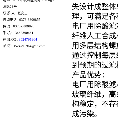
失设计成整体
溪路68号
联 系 人 : 张女士
理，可满足各
咨询电话 : 0373-3809855
电厂用除酸滤芯LA
传 真 : 0373-3809898
手 机 : 13462390461
纤维人工合成
在 线 QQ :
3524791964
用多层结构螺
邮 箱 : 3524791964@qq.com
通过控制每层
到预期的过滤
产品优势：
电厂用除酸滤芯LA
玻璃纤维，高
构稳定，不存
成污染。