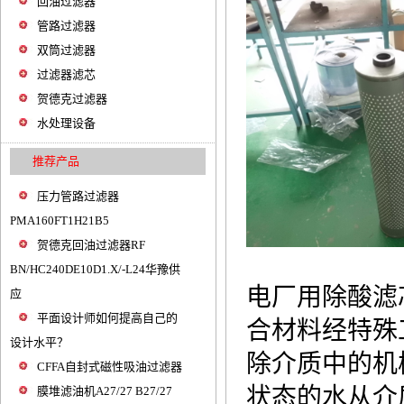
回油过滤器
管路过滤器
双筒过滤器
过滤器滤芯
贺德克过滤器
水处理设备
推荐产品
压力管路过滤器
PMA160FT1H21B5
贺德克回油过滤器RF
BN/HC240DE10D1.X/-L24华豫供
电厂用除酸滤芯LA
应
平面设计师如何提高自己的
合材料经特殊
设计水平？
除介质中的机
CFFA自封式磁性吸油过滤器
状态的水从介
膜堆滤油机A27/27 B27/27