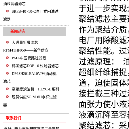
油过滤器滤芯
于进一步实现
SRFB-40×10-C直回式回油过
聚结滤芯主要
滤器
作为聚结介质
新闻动态
电厂用除酸滤芯LA
大通量折叠滤芯
聚结性能。过滤
RTM41HF050——新华供应
PMA中压管路过滤器
过滤原理： 
韩国滤芯DOF-10 过滤器滤芯
超细纤维捕捉
DP6SH201EA10V/W油动机
道，迫使固体
滤芯
高精度滤油机 HLYC-B系列
接拦截三种过
现货供应SG-M-6H水样过滤
面张力使小液
器
液滴沉降至容
联系我们
聚结滤芯：采
地 址 : 新乡市牧野区高湾工业园梦