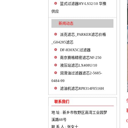
篮式过滤器HY-LS32/10 华豫
供应
新闻动态
派克滤芯_PARKER滤芯价格
_G04285滤芯
DF-H30X5C过滤器
南京赛格精密滤芯NF-250
液压站滤芯LX408U/10
润滑油过滤器滤芯2-5685-
0484-99
滤油机滤芯RP8314F0516H
联系我们
地 址 : 新乡市牧野区高湾工业园梦
溪路68号
联 系 人 : 张女士