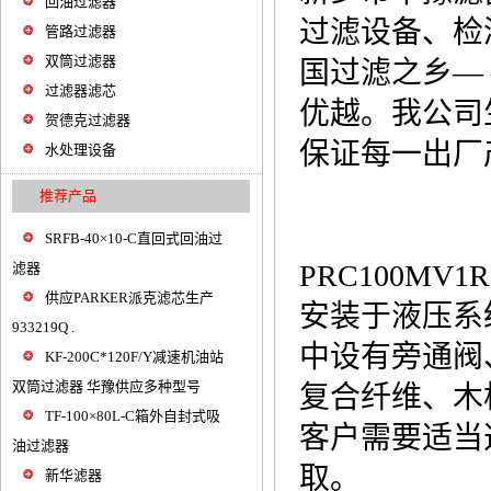
回油过滤器
过滤设备、检
管路过滤器
双筒过滤器
国过滤之乡—
过滤器滤芯
优越。我公司
贺德克过滤器
保证每一出厂
水处理设备
推荐产品
SRFB-40×10-C直回式回油过
PRC100MV1
滤器
供应PARKER派克滤芯生产
安装于液压系
933219Q .
中设有旁通阀
KF-200C*120F/Y减速机油站
双筒过滤器 华豫供应多种型号
复合纤维、木
TF-100×80L-C箱外自封式吸
客户需要适当
油过滤器
取。
新华滤器