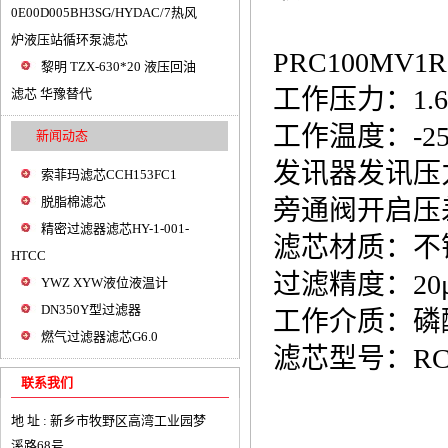
0E00D005BH3SG/HYDAC/7热风
炉液压站循环泵滤芯
PRC100M
黎明 TZX-630*20 液压回油
工作压力：1.6
滤芯 华豫替代
工作温度：-25°
新闻动态
发讯器发讯压力：
索菲玛滤芯CCH153FC1
脱脂棉滤芯
旁通阀开启压差
精密过滤器滤芯HY-1-001-
滤芯材质：不
HTCC
过滤精度：20
YWZ XYW液位液温计
DN350Y型过滤器
工作介质：磷
燃气过滤器滤芯G6.0
滤芯型号：RCX
联系我们
地 址 : 新乡市牧野区高湾工业园梦
溪路68号