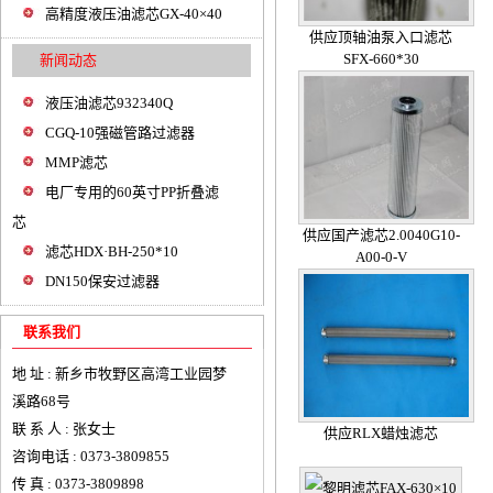
高精度液压油滤芯GX-40×40
供应顶轴油泵入口滤芯
SFX-660*30
新闻动态
液压油滤芯932340Q
CGQ-10强磁管路过滤器
MMP滤芯
电厂专用的60英寸PP折叠滤
芯
供应国产滤芯2.0040G10-
滤芯HDX·BH-250*10
A00-0-V
DN150保安过滤器
联系我们
地 址 : 新乡市牧野区高湾工业园梦
溪路68号
联 系 人 : 张女士
供应RLX蜡烛滤芯
咨询电话 : 0373-3809855
传 真 : 0373-3809898