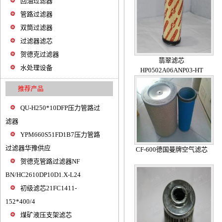
回油过滤器
管路过滤器
双筒过滤器
过滤器滤芯
贺德克过滤器
翡翠滤芯
水处理设备
HP0502A06ANP03-HT
推荐产品
QU-H250*10DFP压力管路过
滤器
YPM660S51FD1B7压力管路
过滤器华豫供应
CF-600德国曼牌空气滤芯
贺德克管路过滤器NF
BN/HC2610DP10D1.X-L24
初级滤芯21FC1411-
152*400/4
煤矿液压支架滤芯