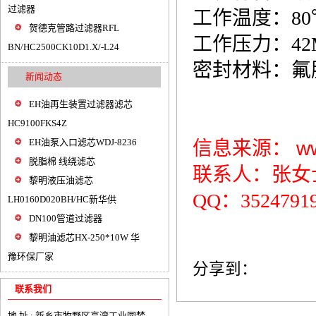
过滤器
工作温度：80
贺德克管路过滤器RFL
工作压力：42
BN/HC2500CK10D1.X/-L24
密封材料：氟
新闻动态
EH油再生装置过滤器滤芯
HC9100FKS4Z
EH油泵入口滤芯WDJ-8236
信息来源：
w
脱脂棉 线绕滤芯
联系人：张女士 1
黎明液压油滤芯
QQ：3524791
LH0160D020BH/HC新华供
DN100管道过滤器
黎明油滤芯HX-250*10W 华
豫环保厂家
分享到：
联系我们
地 址 : 新乡市牧野区高湾工业园梦