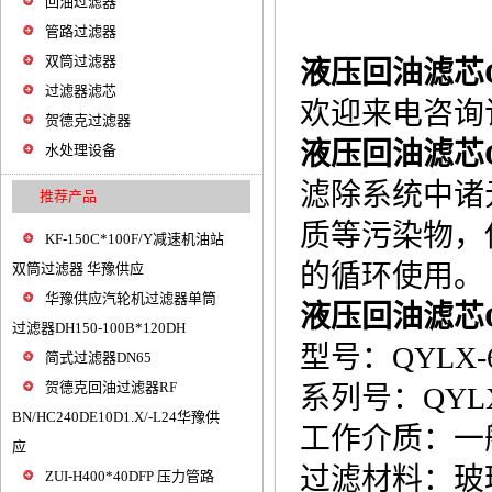
回油过滤器
管路过滤器
双筒过滤器
液压回油滤芯QY
过滤器滤芯
欢迎来电咨询订购，
贺德克过滤器
液压回油滤芯QY
水处理设备
滤除系统中诸
推荐产品
质等污染物，
KF-150C*100F/Y减速机油站
的循环使用。
双筒过滤器 华豫供应
华豫供应汽轮机过滤器单筒
液压回油滤芯QY
过滤器DH150-100B*120DH
型号：QYLX-6
简式过滤器DN65
贺德克回油过滤器RF
系列号：QYL
BN/HC240DE10D1.X/-L24华豫供
工作介质：一
应
过滤材料：玻
ZUI-H400*40DFP 压力管路