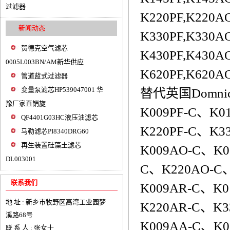
过滤器
K220PF,K220A
新闻动态
K330PF,K330A
贺德克空气滤芯
K430PF,K430A
0005L003BN/AM新华供应
K620PF,K620A
管道蓝式过滤器
变量泵滤芯HP539047001 华
替代英国Domnick
豫厂家直销旋
K009PF-C、K0
QF4401G03HC液压油滤芯
K220PF-C、K3
马勒滤芯PI8340DRG60
再生装置硅藻土滤芯
K009AO-C、K0
DL003001
C、K220AO-C
联系我们
K009AR-C、K0
地 址 : 新乡市牧野区高湾工业园梦
K220AR-C、K3
溪路68号
K009AA-C、K0
联 系 人 : 张女士