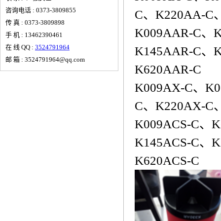
咨询电话 : 0373-3809855
C、K220AA-C
传 真 : 0373-3809898
K009AAR-C、
手 机 : 13462390461
在 线 QQ :
3524791964
K145AAR-C、
邮 箱 : 3524791964@qq.com
K620AAR-C
K009AX-C、K0
C、K220AX-C
K009ACS-C、K
K145ACS-C、K
K620ACS-C