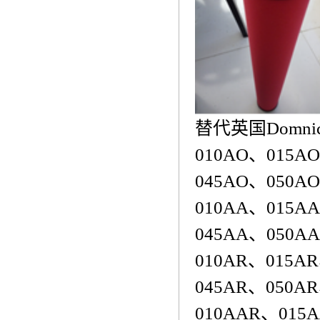
替代英国Domnick
010AO、015A
045AO、050A
010AA、015A
045AA、050A
010AR、015A
045AR、050A
010AAR、015