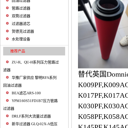
回油过滤器
管路过滤器
双筒过滤器
过滤器滤芯
贺德克过滤器
水处理设备
推荐产品
ZU-H、QU-H系列压力管路过
滤器
替代英国Domnick
华豫厂家供应 黎明RFA系列
K009PF,K009A
回油过滤器
BEA滤芯ARS-100
K017PF,K017A
YPM160S51FD1B7压力管路
K030PF,K030A
过滤器
K058PF,K058A
DRLF系列大流量过滤器
新华过滤器 GLQ-02X-A低压
K145PF,K145A