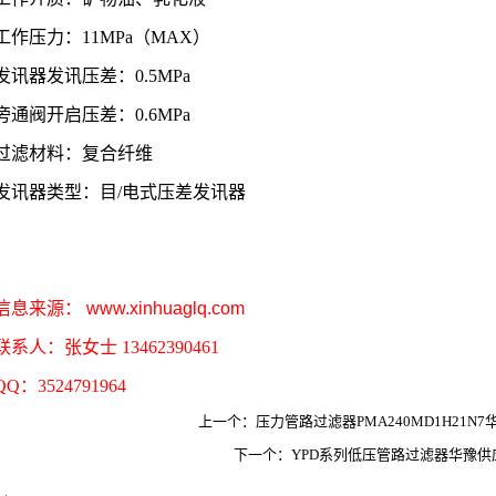
工作压力：11MPa（MAX）
发讯器发讯压差：0.5MPa
旁通阀开启压差：0.6MPa
过滤材料：复合纤维
发讯器类型：目/电式压差发讯器
信息来源：
www.xinhuaglq.com
联系人：张女士 13462390461
QQ：3524791964
上一个：压力管路过滤器PMA240MD1H21N7
下一个：YPD系列低压管路过滤器华豫供