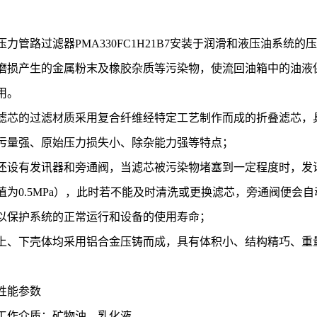
压力管路过滤器PMA330FC1H21B7安装于润滑和液压油系统
磨损产生的金属粉末及橡胶杂质等污染物，使流回油箱中的油液
用。
滤芯的过滤材质采用复合纤维经特定工艺制作而成的折叠滤芯，
污量强、原始压力损失小、除杂能力强等特点；
还设有发讯器和旁通阀，当滤芯被污染物堵塞到一定程度时，发
值为0.5MPa），此时若不能及时清洗或更换滤芯，旁通阀便会自动
以保护系统的正常运行和设备的使用寿命；
上、下壳体均采用铝合金压铸而成，具有体积小、结构精巧、重
性能参数
工作介质：矿物油、乳化液