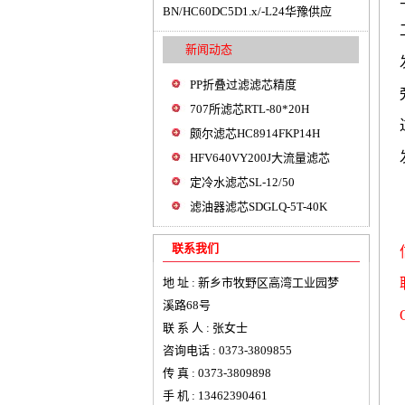
BN/HC60DC5D1.x/-L24华豫供应
新闻动态
PP折叠过滤滤芯精度
707所滤芯RTL-80*20H
颇尔滤芯HC8914FKP14H
HFV640VY200J大流量滤芯
定冷水滤芯SL-12/50
滤油器滤芯SDGLQ-5T-40K
联系我们
地 址 : 新乡市牧野区高湾工业园梦
溪路68号
联 系 人 : 张女士
咨询电话 : 0373-3809855
传 真 : 0373-3809898
手 机 : 13462390461