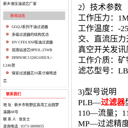
新乡液压油滤芯厂家
2）技术参数
新闻动态
工作压力：1M
工作温度：-25°
GGQ-J系列干油过滤器
多级过滤器的结构优点
交、直流压力开
ISV CFFA XNJ吸油过滤器
真空开关发讯压
润滑站滤芯HP93L-25WB
DFBN/HC1320G10D1X./-
工作介质：矿
L24h贺
滤芯型号：LBX
保安过滤器芯10英寸熔喷滤
芯
3)型号说明
联系我们
PLB—
过滤器
地 址 : 新乡市牧野区高湾工业园梦
110—流量；11
溪路68号
联 系 人 : 张女士
MP—过滤精度
咨询电话 : 0373-3809855