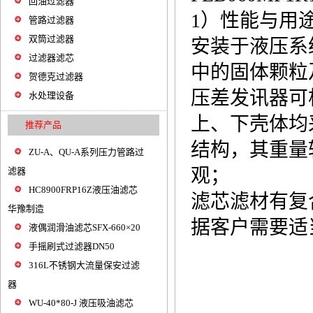
回油过滤器
1）性能与用
管路过滤器
双筒过滤器
安装于液压系
过滤器滤芯
中的固体颗粒
贺德克过滤器
压差发讯器可
水处理设备
上、下壳体均
推荐产品
结构，其重量
ZU-A、QU-A系列压力管路过
观；
滤器
HC8900FRP16Z液压油滤芯
滤芯滤材有复
华豫制造
据客户需要适
液偶润滑油滤芯SFX-660×20
手摇刷式过滤器DN50
316L不锈钢大流量保安过滤
器
WU-40*80-J 液压吸油滤芯